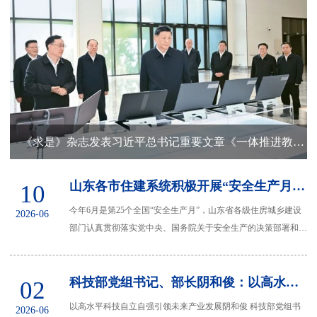
业
育
建”
梦
信
团
公
息
联
工
益
公
系
委
开
我
《求是》杂志发表习近平总书记重要文章《一体推进教育科技人才发展》
们
山东各市住建系统积极开展“安全生产月”活动
10
今年6月是第25个全国“安全生产月”，山东省各级住房城乡建设
2026-06
部门认真贯彻落实党中央、国务院关于安全生产的决策部署和省
委、省人民政府工作安排，围绕安全生...
科技部党组书记、部长阴和俊：以高水平科技自立自强引领未来产业发展
02
以高水平科技自立自强引领未来产业发展阴和俊 科技部党组书
2026-06