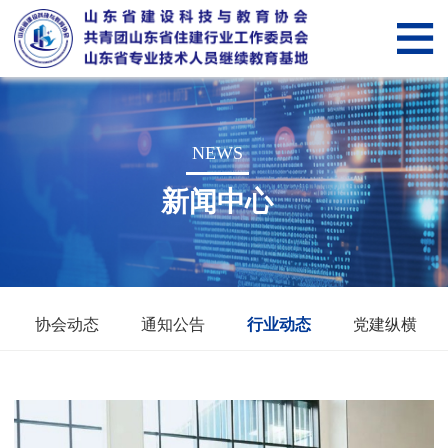
网
站
关
首
于
新
NEWS
页
我
闻
党
新闻中心
们
中
建
山
心
纵
东
会
横
省
员
智
协会动态
通知公告
行业动态
党建纵横
住
管
慧
智
建
理
科
慧
服
行
技
教
务“筑
筑