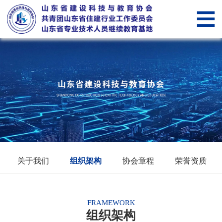
网
站
关
首
于
新
页
我
闻
党
们
中
建
山
心
纵
东
会
横
省
员
智
关于我们
组织架构
协会章程
荣誉资质
住
管
慧
智
建
理
科
慧
服
FRAMEWORK
组织架构
行
技
教
务“筑
筑