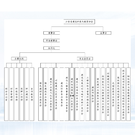
业
育
建”
梦
信
团
公
息
联
工
益
公
系
委
开
我
们